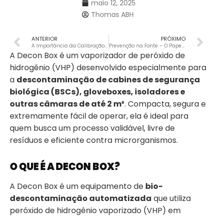
maio 12, 2025
Thomas ABH
ANTERIOR
PRÓXIMO
A Importância da Calibração de Equipamentos e Instrumentos na Indústria
Prevenção na Fonte – O Papel Estratégico do ProfilGate® Aqua no Combate à Listeria
A Decon Box é um vaporizador de peróxido de
hidrogênio (VHP) desenvolvido especialmente para
a
descontaminação de cabines de segurança
biológica (BSCs), gloveboxes, isoladores e
outras câmaras de até 2 m³
. Compacta, segura e
extremamente fácil de operar, ela é ideal para
quem busca um processo validável, livre de
resíduos e eficiente contra microrganismos.
O QUE É A DECON BOX?
A Decon Box é um equipamento de
bio-
descontaminação automatizada
que utiliza
peróxido de hidrogênio vaporizado (VHP) em