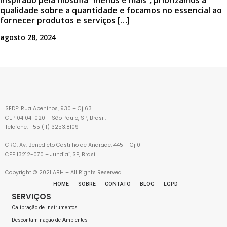
Inspirado pela filosofia “menos é mais”, priorizamos a
qualidade sobre a quantidade e focamos no essencial ao
fornecer produtos e serviços […]
agosto 28, 2024
SEDE: Rua Apeninos, 930 – Cj 63
CEP 04104-020 – São Paulo, SP, Brasil.
Telefone: +55 (11) 3253.8109
CRC: Av. Benedicto Castilho de Andrade, 445 – Cj 01
CEP 13212-070 – Jundiaí, SP, Brasil
Copyright © 2021 ABH – All Rights Reserved.
HOME
SOBRE
CONTATO
BLOG
LGPD
SERVIÇOS
Calibração de Instrumentos
Descontaminação de Ambientes