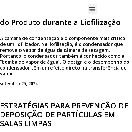
Efeito do Design da Câmara de
Condensação de Gelo na Qualidade
SOBRE A
do Produto durante a Liofilização
ABH
PRODUTOS
A câmara de condensação é o componente mais crítico
de um liofilizador. Na liofilização, é o condensador que
SERVIÇOS
remove o vapor de água da câmara de secagem.
Portanto, o condensador também é conhecido como a
MERCADOS
“bomba de vapor de água”. O design e o desempenho do
ATENDIDOS
condensador têm um efeito direto na transferência de
vapor […]
BLOG
setembro 25, 2024
CONTATO
ESTRATÉGIAS PARA PREVENÇÃO DE
DEPOSIÇÃO DE PARTÍCULAS EM
SALAS LIMPAS