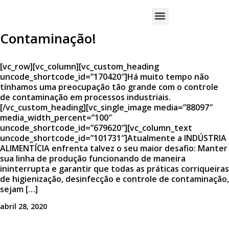
Conheça A Mais Nova Arma Da
Indústria Alimentícia No Combate À
SOBRE A
Contaminação!
ABH
PRODUTOS
[vc_row][vc_column][vc_custom_heading
uncode_shortcode_id=”170420″]Há muito tempo não
SERVIÇOS
tínhamos uma preocupação tão grande com o controle
de contaminação em processos industriais.
MERCADOS
[/vc_custom_heading][vc_single_image media=”88097″
ATENDIDOS
media_width_percent=”100″
uncode_shortcode_id=”679620″][vc_column_text
BLOG
uncode_shortcode_id=”101731″]Atualmente a INDÚSTRIA
ALIMENTÍCIA enfrenta talvez o seu maior desafio: Manter
CONTATO
sua linha de produção funcionando de maneira
ininterrupta e garantir que todas as práticas corriqueiras
de higienização, desinfecção e controle de contaminação,
sejam […]
abril 28, 2020