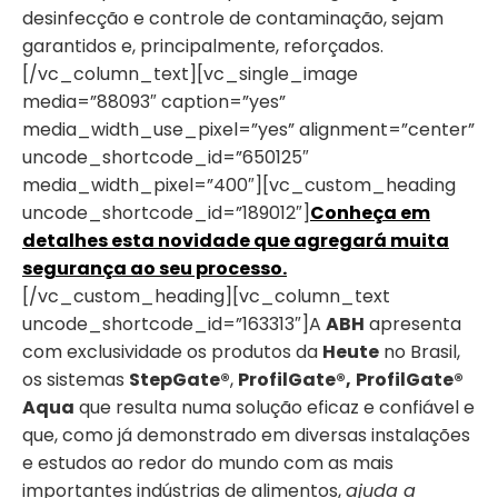
desinfecção e controle de contaminação, sejam
garantidos e, principalmente, reforçados.
[/vc_column_text][vc_single_image
media=”88093″ caption=”yes”
media_width_use_pixel=”yes” alignment=”center”
uncode_shortcode_id=”650125″
media_width_pixel=”400″][vc_custom_heading
uncode_shortcode_id=”189012″]
Conheça em
detalhes esta novidade que agregará muita
segurança ao seu processo.
[/vc_custom_heading][vc_column_text
uncode_shortcode_id=”163313″]A
ABH
apresenta
com exclusividade os produtos da
Heute
no Brasil,
os sistemas
StepGate®
,
ProfilGate®,
ProfilGate®
Aqua
que resulta numa solução eficaz e confiável e
que, como já demonstrado em diversas instalações
e estudos ao redor do mundo com as mais
importantes indústrias de alimentos,
ajuda a