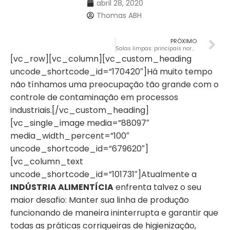
abril 28, 2020
Thomas ABH
PRÓXIMO
Salas limpas: principais normas e como mantê-las
[vc_row][vc_column][vc_custom_heading
uncode_shortcode_id=”170420″]Há muito tempo
não tínhamos uma preocupação tão grande com o
controle de contaminação em processos
industriais.[/vc_custom_heading]
[vc_single_image media=”88097″
media_width_percent=”100″
uncode_shortcode_id=”679620″]
[vc_column_text
uncode_shortcode_id=”101731″]Atualmente a
INDÚSTRIA ALIMENTÍCIA
enfrenta talvez o seu
maior desafio: Manter sua linha de produção
funcionando de maneira ininterrupta e garantir que
todas as práticas corriqueiras de higienização,