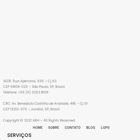
SEDE: Rua Apeninos, 930 – Cj 63
CEP 04104-020 – São Paulo, SP, Brasil.
Telefone: +55 (11) 3253.8109
CRC: Av. Benedicto Castilho de Andrade, 445 – Cj 01
CEP 13212-070 – Jundiaí, SP, Brasil
Copyright © 2021 ABH – All Rights Reserved.
HOME
SOBRE
CONTATO
BLOG
LGPD
SERVIÇOS