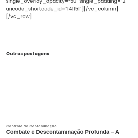
single_overlay_opacity=”50″ single_padding=”2″
uncode_shortcode_id=”141151″][/vc_column]
[/vc_row]
Outras postagens
Controle de Contaminação
Combate e Descontaminação Profunda – A