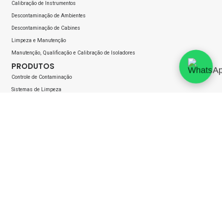
Calibração de Instrumentos
Descontaminação de Ambientes
Descontaminação de Cabines
Limpeza e Manutenção
Manutenção, Qualificação e Calibração de Isoladores
PRODUTOS
Controle de Contaminação
Sistemas de Limpeza
Vaporização de peróxido de hidrogênio
Esterilização
Autoclaves e esterilizadoras
Amostradores Biológicos
Monitoramento ambiental
Contenção de ativos potentes
MERCADOS ATENDIDOS
Indústria Aeroespacial
Industria Alimentícia
Indústria Farmacêutica & Biotecnologia