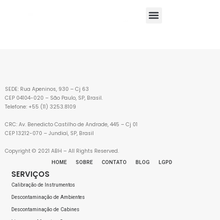
SOBRE A
ABH
PRODUTOS
SERVIÇOS
SEDE: Rua Apeninos, 930 – Cj 63
MERCADOS
CEP 04104-020 – São Paulo, SP, Brasil.
ATENDIDOS
Telefone: +55 (11) 3253.8109
CRC: Av. Benedicto Castilho de Andrade, 445 – Cj 01
BLOG
CEP 13212-070 – Jundiaí, SP, Brasil
CONTATO
Copyright © 2021 ABH – All Rights Reserved.
HOME
SOBRE
CONTATO
BLOG
LGPD
SERVIÇOS
Calibração de Instrumentos
Descontaminação de Ambientes
Descontaminação de Cabines