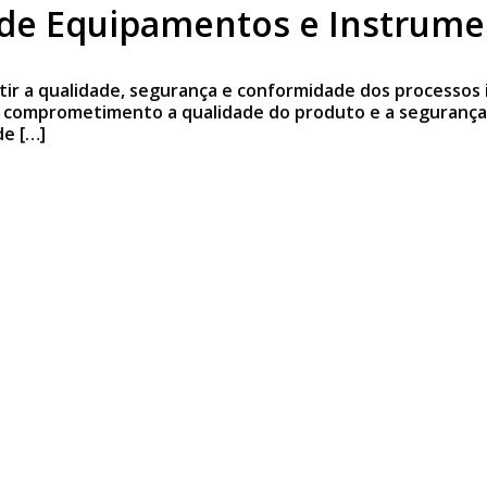
 de Equipamentos e Instrume
SOBRE A ABH
PRODUTOS
SERVIÇOS
M
antir a qualidade, segurança e conformidade dos processo
o, comprometimento a qualidade do produto e a seguranç
de […]