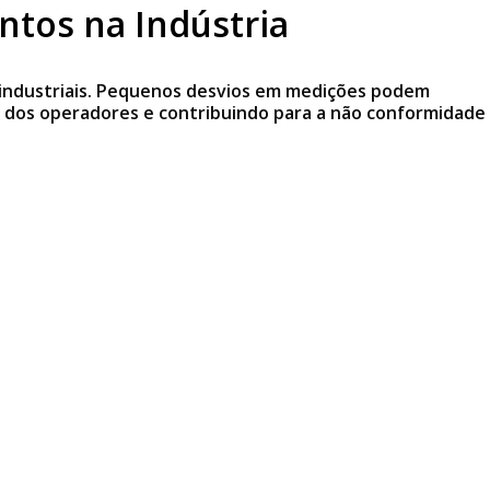
ntos na Indústria
ERCADOS ATENDIDOS
BLOG
CONTATO
s industriais. Pequenos desvios em medições podem
a dos operadores e contribuindo para a não conformidade